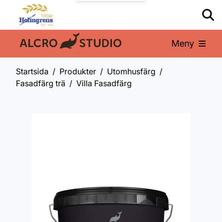
Meny
En del av:
Startsida
Produkter
Utomhusfärg
Fasadfärg trä
Villa Fasadfärg