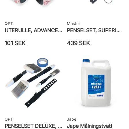
QPT
Mäster
UTERULLE, ADVANCE GROV PRETEX
PENSELSET, SUPERIOR MÅLA FASAD
101 SEK
439 SEK
QPT
Jape
PENSELSET DELUXE, MÅLA FASAD, ALLA YTOR
Jape Målningstvätt