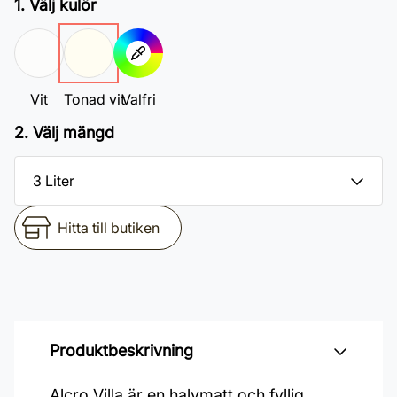
1. Välj kulör
Vit
Tonad vit
Valfri
2. Välj mängd
Hitta till butiken
Produktbeskrivning
Alcro Villa är en halvmatt och fyllig