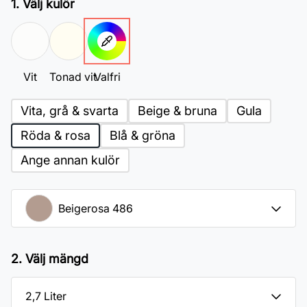
1. Välj kulör
Vit
Tonad vit
Valfri
Vita, grå & svarta
Beige & bruna
Gula
Röda & rosa
Blå & gröna
Ange annan kulör
2. Välj mängd