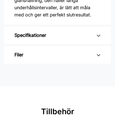
glanshållning, den håller långa
underhållsintervaller, är lätt att måla
med och ger ett perfekt slutresultat.
Specifikationer
Varumärke: Alcro
Filer
Glansvärde: Halvmatt
Åtgång: 6 - 9 m2/L
Inga filer
Övermålningsbar: 4h
Klibbfri: 1 h
Burkstorlek: 2,7 Liter
Applicering: Spruta, pensel eller
Tillbehör
roller