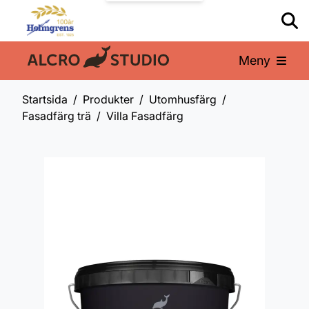
Meny
En del av:
Startsida
Produkter
Utomhusfärg
Fasadfärg trä
Villa Fasadfärg