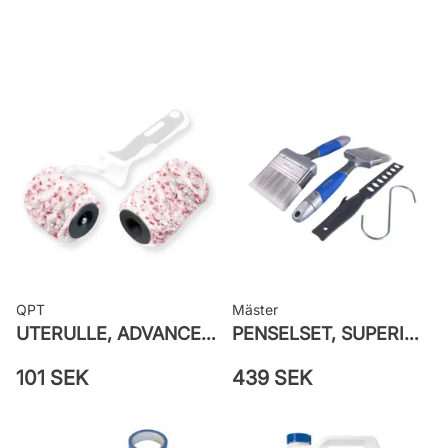
Rekommenderat antal strykningar: 2
strykningar
Rengöring: Vatten eller penseltvätt
Leverantörens artikelnummer:
710013289
QPT
Mäster
UTERULLE, ADVANCE GROV PRETEX
PENSELSET, SUPERIOR MÅLA FASAD
101 SEK
439 SEK