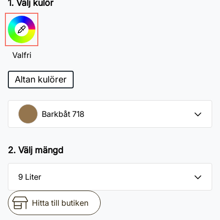
1. Välj kulör
Valfri
Altan kulörer
2. Välj mängd
Hitta till butiken