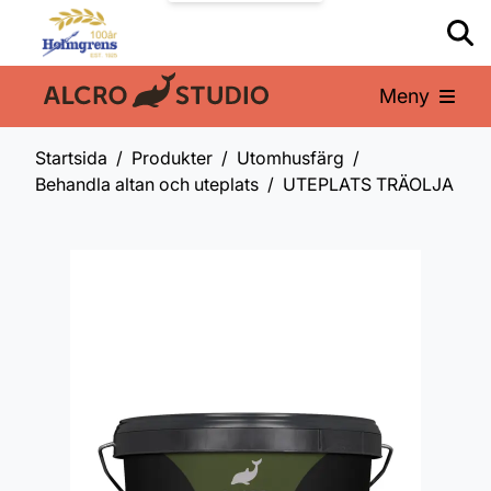
Meny
En del av:
Startsida
Produkter
Utomhusfärg
Behandla altan och uteplats
UTEPLATS TRÄOLJA