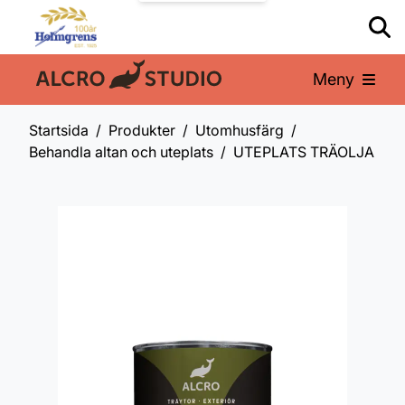
Meny
En del av:
Startsida
Produkter
Utomhusfärg
Behandla altan och uteplats
UTEPLATS TRÄOLJA