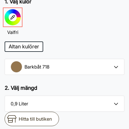
1. Välj kulör
Valfri
Altan kulörer
2. Välj mängd
Hitta till butiken