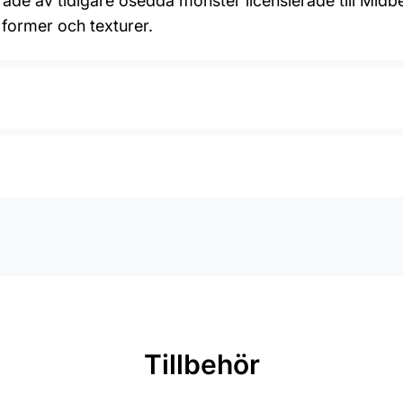
ade av tidigare osedda mönster licensierade till Midbe
 former och texturer.
Tillbehör