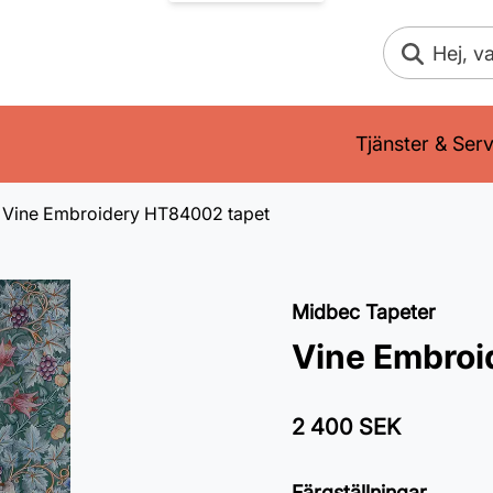
Sök
Tjänster & Serv
Vine Embroidery HT84002 tapet
Midbec Tapeter
Vine Embroi
2 400 SEK
Färgställningar