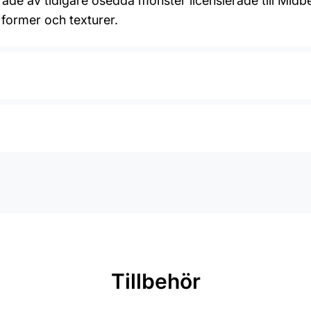
ade av tidigare osedda mönster licensierade till Midbe
 former och texturer.
Tillbehör