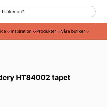
ice
Inspiration
Produkter
Våra butiker
dery HT84002 tapet