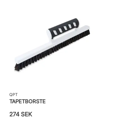
Rekommenderat lim: Hernia non woven
Applicering av lim: Lim strykes på väggen
Leverantörens artikelnummer: 13111
QPT
TAPETBORSTE
274 SEK