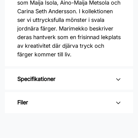
som Maija Isola, Aino-Maija Metsola och
Carina Seth Andersson. I kollektionen
ser vi uttrycksfulla mönster i svala
jordnära färger. Marimekko beskriver
deras hantverk som en frisinnad lekplats
av kreativitet där djärva tryck och
färger kommer till liv.
Specifikationer
Varumärke: Midbec Tapeter
Filer
Kollektion: Marimekko 7
Material: Non woven
Inga filer
Mönsterpassning: Förskjuten