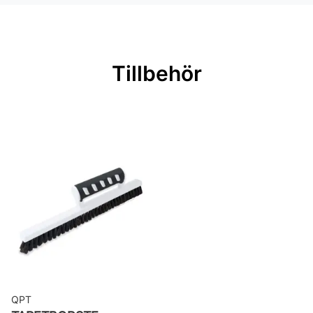
passning
Mönsterrepetition: 29 cm
Rullängd: 10,05 m
Tillbehör
Bredd: 0,7 m
Rekommenderat lim: Hernia non
woven
Applicering av lim: Lim strykes på
väggen
Leverantörens artikelnummer:
25902
QPT