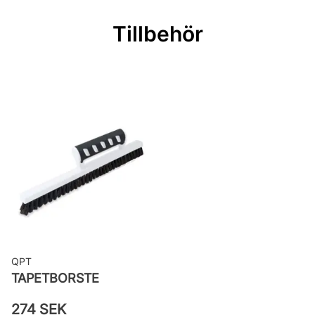
passning
Tillbehör
Mönsterrepetition: 53 cm
Rullängd: 10,05 m
Bredd: 0,53 m
Rekommenderat lim: Hernia non
woven
Applicering av lim: Lim strykes på
väggen
Leverantörens artikelnummer:
TA25006
QPT
TAPETBORSTE
274 SEK