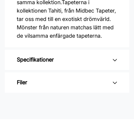
samma kollektion.Tapeterna i
kollektionen Tahiti, från Midbec Tapeter,
tar oss med till en exotiskt drömvärld.
Mönster från naturen matchas lätt med
de vilsamma enfärgade tapeterna.
Specifikationer
Varumärke: Midbec Tapeter
Filer
Kollektion: Tahiti
Mönster: Enfärgat
Inga filer
Färg: Brun
Material: Non woven
Mönsterpassning: Förskjuten