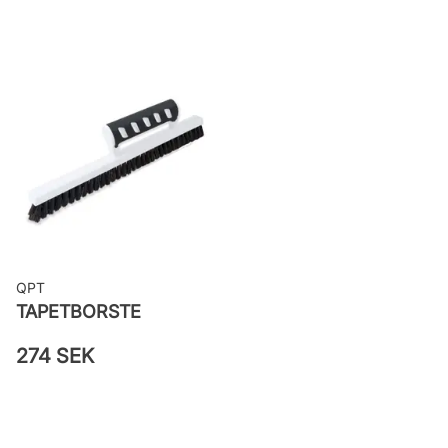
woven
Applicering av lim: Lim strykes på
väggen
Leverantörens artikelnummer: 17216
QPT
TAPETBORSTE
274 SEK