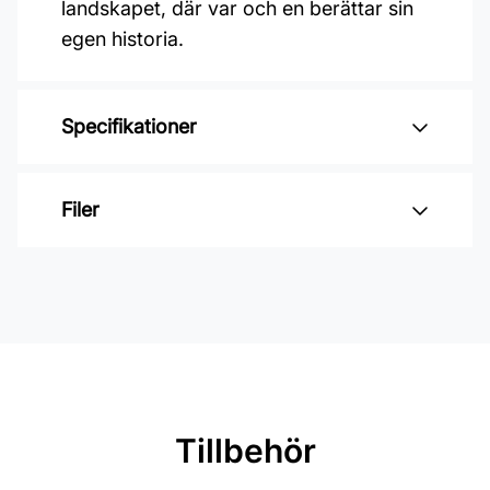
landskapet, där var och en berättar sin
egen historia.
Specifikationer
Varumärke: Midbec Tapeter
Filer
Kollektion: Midolin
Färg: Blå
Inga filer
Material: Non woven
Mönsterpassning: Ingen passning
Rullängd: 10,05 m
Bredd: 0,53 m
Tillbehör
Rekommenderat lim: Hernia non