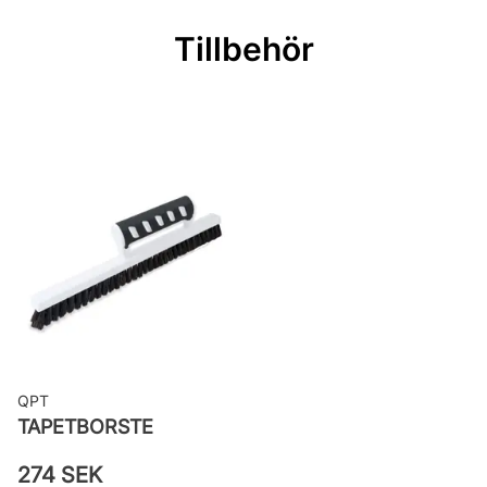
Bredd: 0,53 m
Tillbehör
Rekommenderat lim: Hernia non
woven
Applicering av lim: Lim strykes på
väggen
Leverantörens artikelnummer:
29032
QPT
TAPETBORSTE
274 SEK