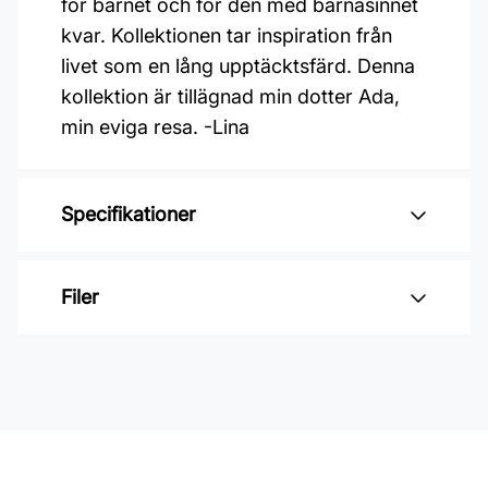
för barnet och för den med barnasinnet
kvar. Kollektionen tar inspiration från
livet som en lång upptäcktsfärd. Denna
kollektion är tillägnad min dotter Ada,
min eviga resa. -Lina
Specifikationer
Varumärke: Midbec Tapeter
Filer
Kollektion: Resan
Material: Non woven
Inga filer
Mönsterpassning: Rak passning
Mönsterrepetition: 53 cm
Rullängd: 10,05 m