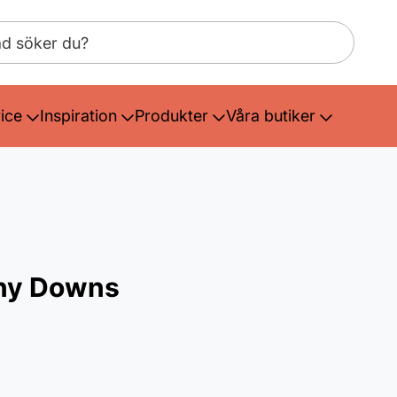
ice
Inspiration
Produkter
Våra butiker
nny Downs