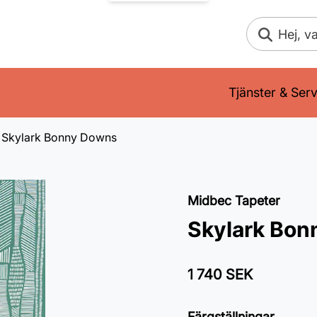
Sök
Tjänster & Serv
Skylark Bonny Downs
Midbec Tapeter
Skylark Bo
1 740 SEK
Färgställningar