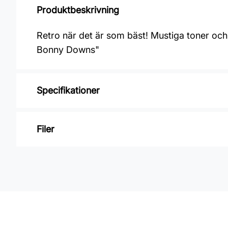
Produktbeskrivning
Retro när det är som bäst! Mustiga toner och 
Bonny Downs"
Specifikationer
Varumärke: Midbec Tapeter
Filer
Kollektion: Pioneer
Material: Non woven
Inga filer
Mönsterpassning: Förskjuten passning
Mönsterrepetition: 32 cm
Rullängd: 10 m