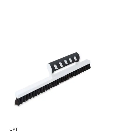
Bredd: 0,52 m
Rekommenderat lim: Hernia non woven
Applicering av lim: Lim strykes på väggen
Leverantörens artikelnummer: MISP1332
QPT