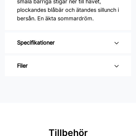
smala barriga stigar ner till havet,
plockandes blåbär och ätandes sillunch i
bersån. En äkta sommardröm.
Specifikationer
Varumärke: Midbec Tapeter
Filer
Kollektion: Saltviken
Material: Non woven
Inga filer
Mönsterrepetition: 53 cm
Rullängd: 10,05 m
Bredd: 0,53 m
Rekommenderat lim: Hernia non
Tillbehör