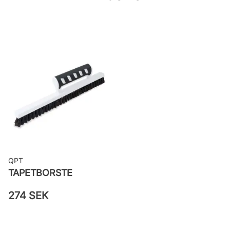
woven
Applicering av lim: Lim strykes på
väggen
Leverantörens artikelnummer:
48001
QPT
TAPETBORSTE
274 SEK