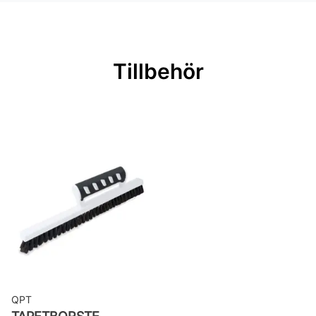
Material: Non woven
Mönsterpassning: Förskjuten
passning
Tillbehör
Mönsterrepetition: 64 cm
Rullängd: 10,05 m
Bredd: 0,53 m
Rekommenderat lim: Hernia non
woven
Applicering av lim: Lim strykes på
väggen
Leverantörens artikelnummer:
LOT107
QPT