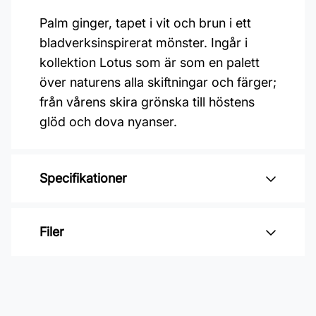
Palm ginger, tapet i vit och brun i ett
bladverksinspirerat mönster. Ingår i
kollektion Lotus som är som en palett
över naturens alla skiftningar och färger;
från vårens skira grönska till höstens
glöd och dova nyanser.
Specifikationer
Varumärke: Midbec Tapeter
Filer
Kollektion: Lotus
Mönster: Botaniskt
Inga filer
Färg: Vit