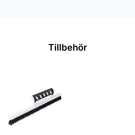
Inga filer
Mönsterpassning: Rak passning
Mönsterrepetition: 53 cm
Rullängd: 10,05 m
Bredd: 0,53 m
Tillbehör
Rekommenderat lim: Hernia non
woven
Applicering av lim: Lim strykes på
väggen
Leverantörens artikelnummer:
82059