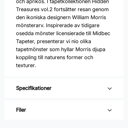
och aprikos. I tapetkollektionen Hidden
Treasures vol.2 fortsätter resan genom
den ikoniska designern William Morris
mönsterarv. Inspirerade av tidigare
osedda mönster licensierade till Midbec
Tapeter, presenterar vi nio olika
tapetmönster som hyllar Morris djupa
koppling till naturens former och
texturer.
Specifikationer
Varumärke: Midbec Tapeter
Filer
Kollektion: Hidden treasures vol 2
Material: Non woven