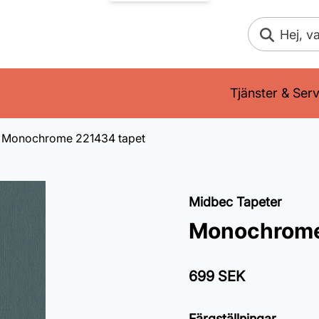
Sök
Tjänster & Serv
Monochrome 221434 tapet
Midbec Tapeter
Monochrome
699 SEK
Färgställningar