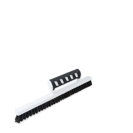
Mönsterpassning: Ingen passning
Rullängd: 10,05 m
Bredd: 0,53 m
Rekommenderat lim: Hernia non woven
Applicering av lim: Lim strykes på väggen
Leverantörens artikelnummer: 221434