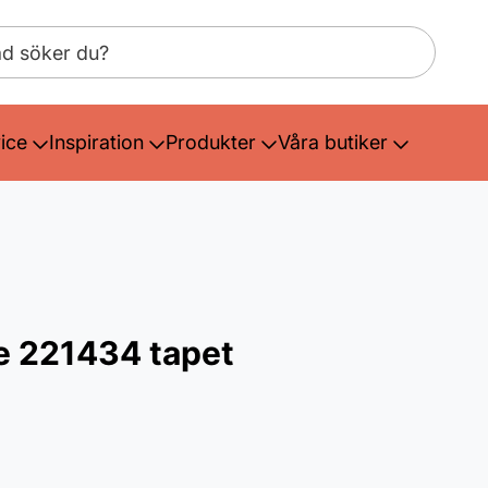
ice
Inspiration
Produkter
Våra butiker
 221434 tapet