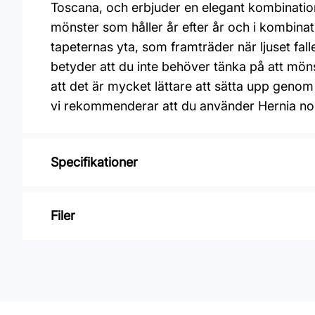
Toscana, och erbjuder en elegant kombination 
mönster som håller år efter år och i kombina
tapeternas yta, som framträder när ljuset fal
betyder att du inte behöver tänka på att mön
att det är mycket lättare att sätta upp genom 
vi rekommenderar att du använder Hernia n
Specifikationer
Varumärke: Midbec Tapeter
Filer
Kollektion: Toscana
Mönster: Enfärgat
Inga filer
Färg: Grön
Material: Non woven