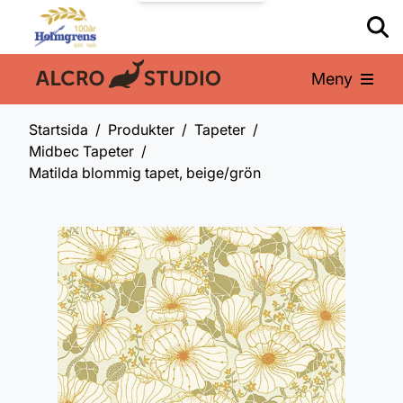
Meny
En del av:
Startsida
Produkter
Tapeter
Midbec Tapeter
Matilda blommig tapet, beige/grön