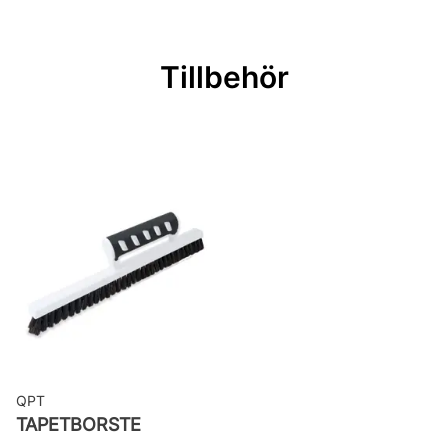
Rullängd: 10,05 m
Bredd: 0,53 m
Tillbehör
Rekommenderat lim: Hernia non
woven
Applicering av lim: Lim strykes på
väggen
Leverantörens artikelnummer: 65111
QPT
TAPETBORSTE