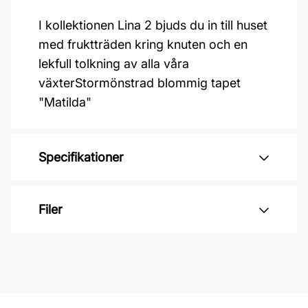
I kollektionen Lina 2 bjuds du in till huset
med fruktträden kring knuten och en
lekfull tolkning av alla våra
växterStormönstrad blommig tapet
"Matilda"
Specifikationer
Varumärke: Midbec Tapeter
Filer
Kollektion: Lina 2
Material: Non woven
Inga filer
Mönsterpassning: Rak passning
Mönsterrepetition: 53 cm