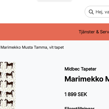
Sök
Tjänster & Serv
Marimekko Musta Tamma, vit tapet
Midbec Tapeter
Marimekko M
1 899 SEK
Färgställningar