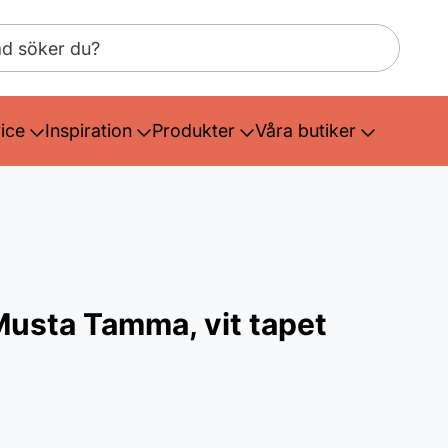
ice
Inspiration
Produkter
Våra butiker
usta Tamma, vit tapet