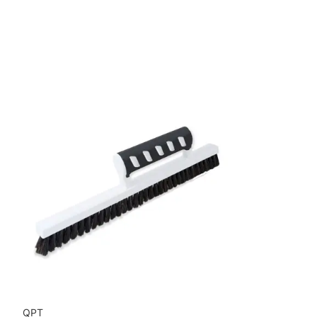
Mönsterrepetition: 14 cm
Rullängd: 10,05 m
Bredd: 0,7 m
Rekommenderat lim: Hernia non woven
Applicering av lim: Lim strykes på väggen
Leverantörens artikelnummer: 25171
QPT