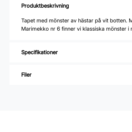
Produktbeskrivning
Tapet med mönster av hästar på vit botten. 
Marimekko nr 6 finner vi klassiska mönster i
Specifikationer
Varumärke: Midbec Tapeter
Filer
Kollektion: Marimekko 6
Mönster: Djur
Inga filer
Färg: Vit
Material: Non woven
Mönsterpassning: Rak passning