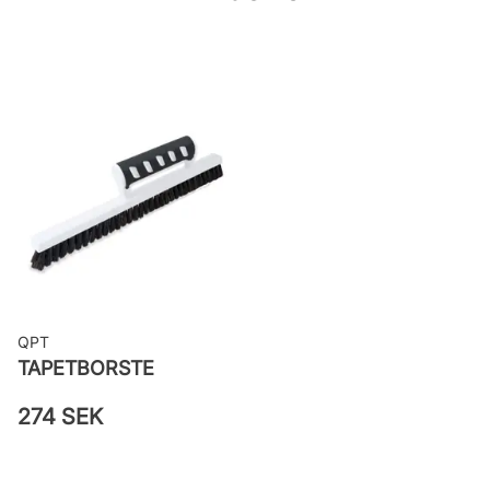
woven
Applicering av lim: Lim strykes på
väggen
Leverantörens artikelnummer:
48022
QPT
TAPETBORSTE
274 SEK