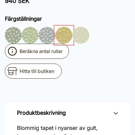
940 SEK
Färgställningar
Beräkna antal rullar
Hitta till butiken
Produktbeskrivning
Blommig tapet i nyanser av gult,