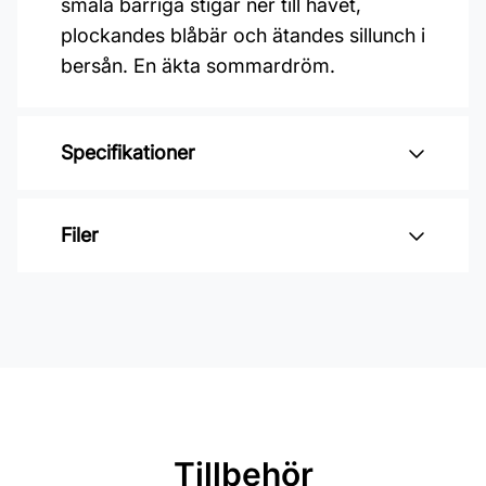
smala barriga stigar ner till havet,
plockandes blåbär och ätandes sillunch i
bersån. En äkta sommardröm.
Specifikationer
Varumärke: Midbec Tapeter
Filer
Kollektion: Saltviken
Material: Non woven
Inga filer
Mönsterrepetition: 26,5 cm
Rullängd: 10,05 m
Bredd: 0,53 m
Rekommenderat lim: Hernia non
Tillbehör