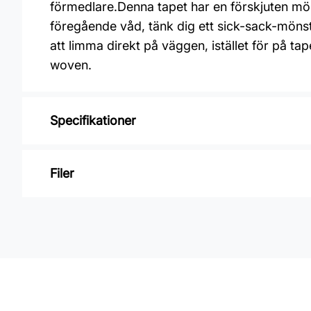
förmedlare.Denna tapet har en förskjuten mön
föregående våd, tänk dig ett sick-sack-mönst
att limma direkt på väggen, istället för på t
woven.
Specifikationer
Varumärke: Midbec Tapeter
Filer
Kollektion: Fägring
Mönster: Blommigt
Inga filer
Färg: Grå
Material: Non woven
Mönsterpassning: Förskjuten passning