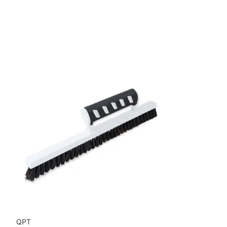
Mönsterrepetition: 53 cm
Rullängd: 10,05 m
Bredd: 0,53 m
Rekommenderat lim: Hernia non woven
Applicering av lim: Lim strykes på väggen
Leverantörens artikelnummer: 22019
QPT