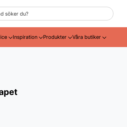
ice
Inspiration
Produkter
Våra butiker
tapet