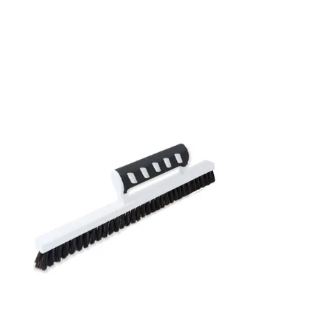
Bredd: 0,53 m
Rekommenderat lim: Hernia non woven
Applicering av lim: Lim strykes på väggen
Leverantörens artikelnummer: LT10018