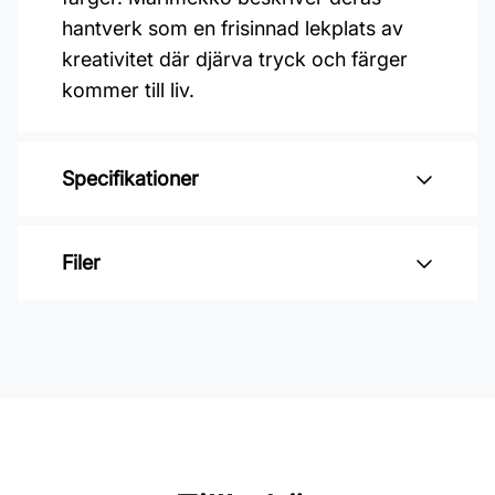
hantverk som en frisinnad lekplats av
kreativitet där djärva tryck och färger
kommer till liv.
Specifikationer
Varumärke: Midbec Tapeter
Filer
Kollektion: Marimekko 7
Material: Non woven
Inga filer
Mönsterpassning: Rak passning
Mönsterrepetition: 21,7 cm
Rullängd: 10,05 m
Bredd: 0,7 m