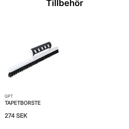
Tillbehör
Rekommenderat lim: Hernia non
woven
Applicering av lim: Lim strykes på
väggen
Leverantörens artikelnummer:
25931
QPT
TAPETBORSTE
274 SEK