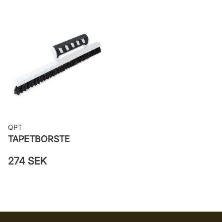
Applicering av lim: Lim strykes på
väggen
Leverantörens artikelnummer:
302622
QPT
TAPETBORSTE
274 SEK