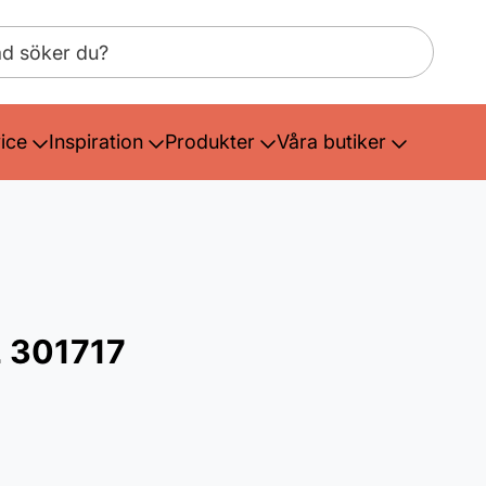
ice
Inspiration
Produkter
Våra butiker
2 301717