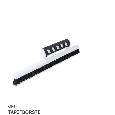
Rekommenderat lim: Hernia non woven
Applicering av lim: Lim strykes på väggen
Leverantörens artikelnummer: 301717
QPT
TAPETBORSTE