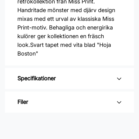
retrokollektion från Miss Print.
Handritade mönster med djärv design
mixas med ett urval av klassiska Miss
Print-motiv. Behagliga och energirika
kulörer ger kollektionen en fräsch
look.Svart tapet med vita blad "Hoja
Boston"
Specifikationer
Varumärke: Midbec Tapeter
Filer
Kollektion: Kinfolk
Material: Non woven
Inga filer
Mönsterpassning: Förskjuten