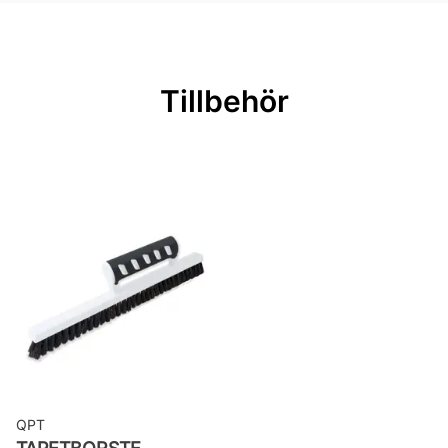
passning
Mönsterrepetition: 52 cm
Rullängd: 10 m
Tillbehör
Bredd: 0,52 m
Rekommenderat lim: Hernia non
woven
Applicering av lim: Lim strykes på
väggen
Leverantörens artikelnummer:
MISP1263
QPT