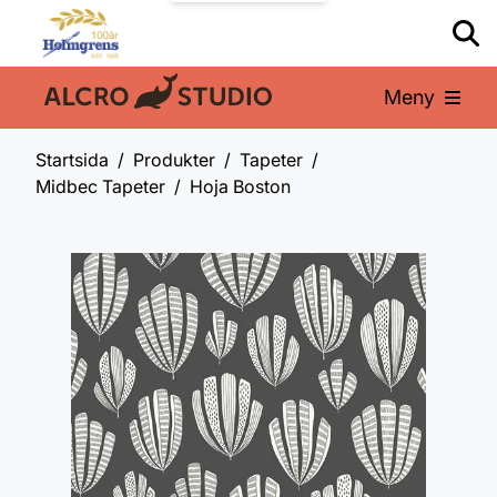
Meny
En del av:
Startsida
Produkter
Tapeter
Midbec Tapeter
Hoja Boston