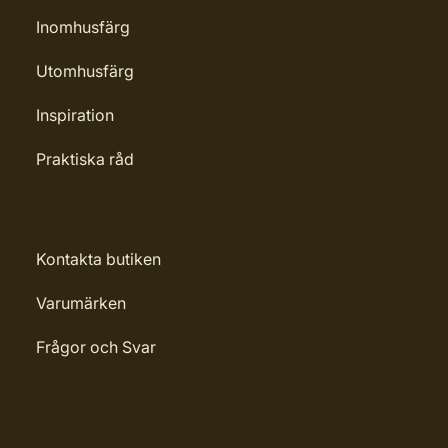
Leverantörens artikelnummer:
Inomhusfärg
32126
Utomhusfärg
Inspiration
Praktiska råd
Kontakta butiken
Varumärken
Frågor och Svar