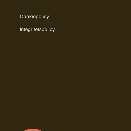
Rullängd: 10,05 m
Cookiepolicy
Bredd: 0,53 m
Integritetspolicy
Rekommenderat lim: Hernia non woven
Applicering av lim: Lim strykes på väggen
Märkning: Nyhet
Leverantörens artikelnummer: 32107