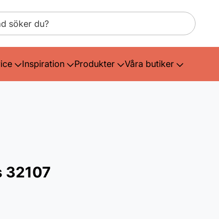
ice
Inspiration
Produkter
Våra butiker
s 32107