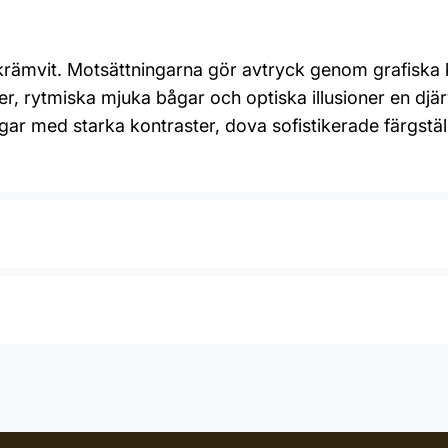
h krämvit. Motsättningarna gör avtryck genom grafisk
injer, rytmiska mjuka bågar och optiska illusioner en 
r med starka kontraster, dova sofistikerade färgställn