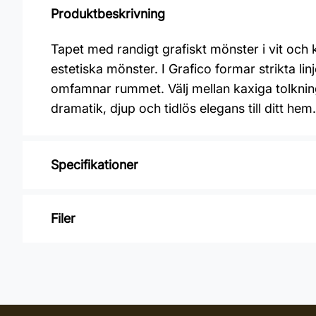
Produktbeskrivning
Tapet med randigt grafiskt mönster i vit oc
estetiska mönster. I Grafico formar strikta l
omfamnar rummet. Välj mellan kaxiga tolkninga
dramatik, djup och tidlös elegans till ditt hem.
Specifikationer
Varumärke: Midbec Tapeter
Filer
Kollektion: Grafico
Material: Non Woven
Inga filer
Mönsterpassning: Rak passning
Mönsterrepetition: 53 cm