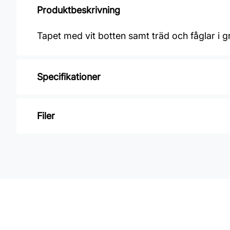
Produktbeskrivning
Tapet med vit botten samt träd och fåglar i g
Specifikationer
Varumärke: Midbec Tapeter
Filer
Kollektion: Amazone
Material: Non Woven
Inga filer
Mönsterpassning: Förskjuten passning
Mönsterrepetition: 64 cm
Rullängd: 10,05 m
Bredd: 0,7 m