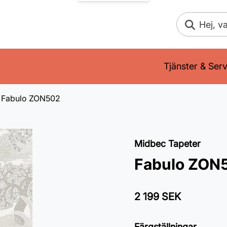
Sök
Tjänster & Serv
Fabulo ZON502
Midbec Tapeter
Fabulo ZON
2 199 SEK
Färgställningar