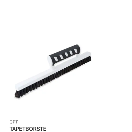
Rekommenderat lim: Hernia non woven
Applicering av lim: Lim strykes på väggen
Leverantörens artikelnummer: ZON502
QPT
TAPETBORSTE