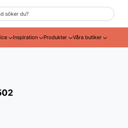
ice
Inspiration
Produkter
Våra butiker
502