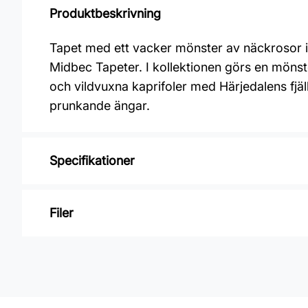
Produktbeskrivning
Tapet med ett vacker mönster av näckrosor i 
Midbec Tapeter. I kollektionen görs en mön
och vildvuxna kaprifoler med Härjedalens fj
prunkande ängar.
Specifikationer
Varumärke: Midbec Tapeter
Filer
Kollektion: Hjärterum
Mönster: Blommigt
Inga filer
Färg: Gul
Material: Non woven