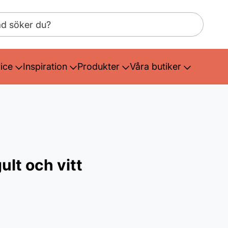
ice
Inspiration
Produkter
Våra butiker
gult och vitt