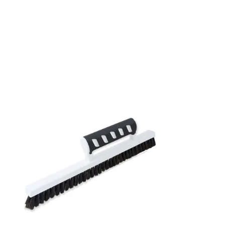
Mönsterpassning: Förskjuten passning
Mönsterrepetition: 53 cm
Rullängd: 10,05 m
Bredd: 0,53 m
Rekommenderat lim: Hernia non woven
Applicering av lim: Lim strykes på väggen
Leverantörens artikelnummer: 83123