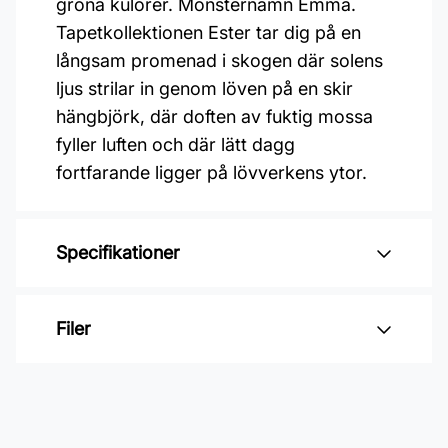
gröna kulörer. Mönsternamn Emma.
Tapetkollektionen Ester tar dig på en
långsam promenad i skogen där solens
ljus strilar in genom löven på en skir
hängbjörk, där doften av fuktig mossa
fyller luften och där lätt dagg
fortfarande ligger på lövverkens ytor.
Specifikationer
Varumärke: Midbec Tapeter
Filer
Kollektion: Ester
Material: Non woven
Inga filer
Mönsterpassning: Rak passning