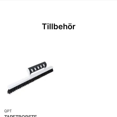
Mönsterrepetition: 53 cm
Rullängd: 10,05 m
Bredd: 0,53 m
Tillbehör
Rekommenderat lim: Hernia non
woven
Applicering av lim: Lim strykes på
väggen
Leverantörens artikelnummer: 20131
QPT