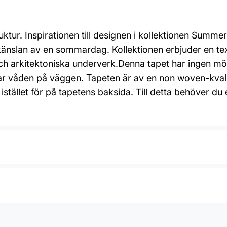
ktur. Inspirationen till designen i kollektionen Summe
a känslan av en sommardag. Kollektionen erbjuder en 
h arkitektoniska underverk.Denna tapet har ingen mön
r våden på väggen. Tapeten är av en non woven-kvalitet
istället för på tapetens baksida. Till detta behöver d