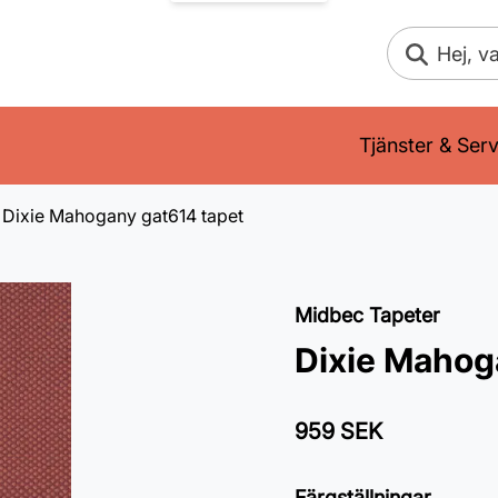
Sök
Tjänster & Serv
Dixie Mahogany gat614 tapet
Midbec Tapeter
Dixie Mahog
959 SEK
Färgställningar