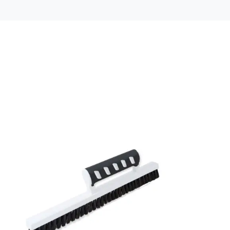
Färg: Röd
Material: Non woven
Mönsterpassning: Ingen passning
Rullängd: 10,05 m
Bredd: 0,53 m
Rekommenderat lim: Hernia non woven
Applicering av lim: Lim strykes på väggen
Leverantörens artikelnummer: GAT614