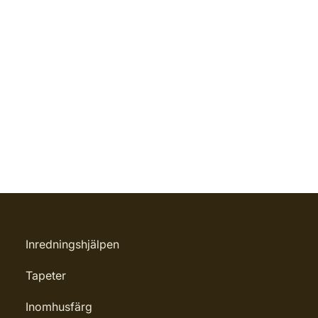
Inredningshjälpen
Tapeter
Inomhusfärg