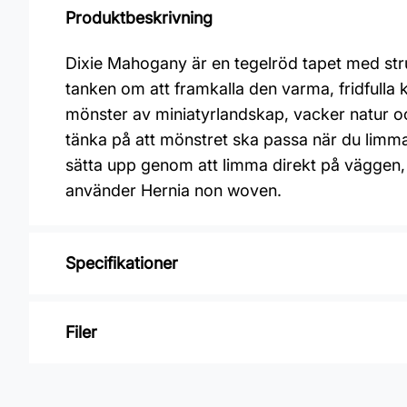
Produktbeskrivning
Dixie Mahogany är en tegelröd tapet med stru
tanken om att framkalla den varma, fridfull
mönster av miniatyrlandskap, vacker natur oc
tänka på att mönstret ska passa när du limma
sätta upp genom att limma direkt på väggen, 
använder Hernia non woven.
Specifikationer
Varumärke: Midbec Tapeter
Filer
Kollektion: Summer
Mönster: Natur & landskap
Inga filer