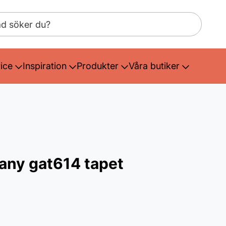
ice
Inspiration
Produkter
Våra butiker
any gat614 tapet