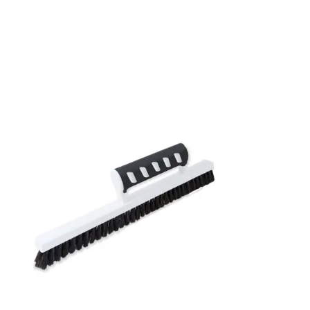
Mönsterpassning: Rak passning
Mönsterrepetition: 64 cm
Rullängd: 10,05 m
Bredd: 0,53 m
Rekommenderat lim: Hernia non woven
Applicering av lim: Lim strykes på väggen
Leverantörens artikelnummer: SUM405