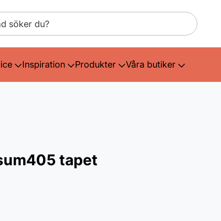
ice
Inspiration
Produkter
Våra butiker
sum405 tapet