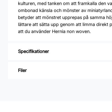
kulturen, med tanken om att framkalla den va
ombonad känsla och mönster av miniatyrlands
betyder att mönstret upprepas på samma höjd
lättare att sätta upp genom att limma direkt 
att du använder Hernia non woven.
Specifikationer
Varumärke: Midbec Tapeter
Filer
Kollektion: Summer
Mönster: Grafiskt
Inga filer
Färg: Brun
Material: Non woven