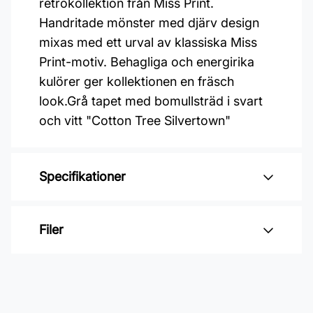
retrokollektion från Miss Print.
Handritade mönster med djärv design
mixas med ett urval av klassiska Miss
Print-motiv. Behagliga och energirika
kulörer ger kollektionen en fräsch
look.Grå tapet med bomullsträd i svart
och vitt "Cotton Tree Silvertown"
Specifikationer
Varumärke: Midbec Tapeter
Filer
Kollektion: Kinfolk
Material: Non woven
Inga filer
Mönsterpassning: Förskjuten