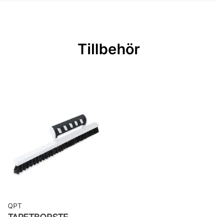
passning
Mönsterrepetition: 52 cm
Rullängd: 10 m
Tillbehör
Bredd: 0,52 m
Rekommenderat lim: Hernia non
woven
Applicering av lim: Lim strykes på
väggen
Leverantörens artikelnummer:
MISP1262
QPT