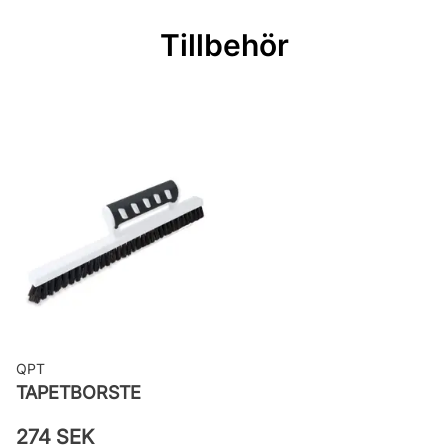
Rullängd: 10,05 m
Tillbehör
Bredd: 0,53 m
Rekommenderat lim: Hernia non
woven
Applicering av lim: Lim strykes på
väggen
Leverantörens artikelnummer:
29028
QPT
TAPETBORSTE
274 SEK