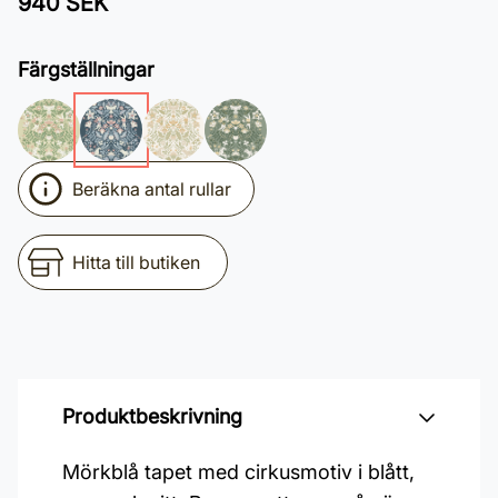
940 SEK
Färgställningar
Beräkna antal rullar
Hitta till butiken
Produktbeskrivning
Mörkblå tapet med cirkusmotiv i blått,