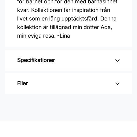
för barnet och för den med barnasinnet
kvar. Kollektionen tar inspiration från
livet som en lång upptäcktsfärd. Denna
kollektion är tillägnad min dotter Ada,
min eviga resa. -Lina
Specifikationer
Varumärke: Midbec Tapeter
Filer
Kollektion: Resan
Material: Non woven
Inga filer
Mönsterpassning: Förskjuten
passning
Mönsterrepetition: 53 cm