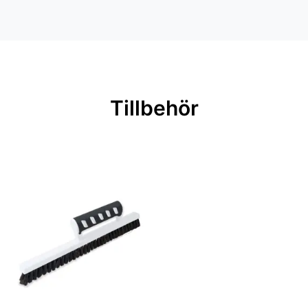
Inga filer
Mönsterpassning: Rak passning
Mönsterrepetition: 53 cm
Rullängd: 10,05 m
Bredd: 0,53 m
Tillbehör
Rekommenderat lim: Hernia non
woven
Applicering av lim: Lim strykes på
väggen
Leverantörens artikelnummer:
82069