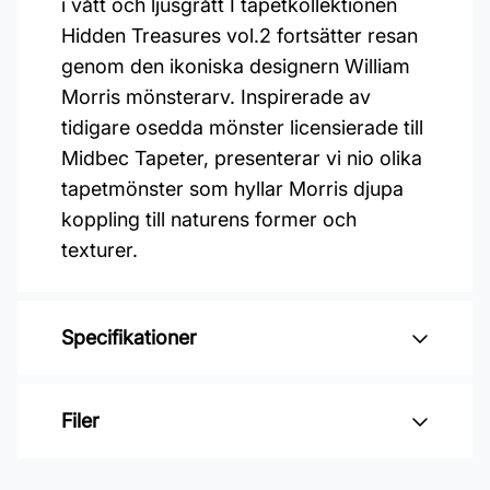
i vått och ljusgrått I tapetkollektionen
Hidden Treasures vol.2 fortsätter resan
genom den ikoniska designern William
Morris mönsterarv. Inspirerade av
tidigare osedda mönster licensierade till
Midbec Tapeter, presenterar vi nio olika
tapetmönster som hyllar Morris djupa
koppling till naturens former och
texturer.
Specifikationer
Varumärke: Midbec Tapeter
Filer
Kollektion: Hidden treasures vol 2
Material: Non woven