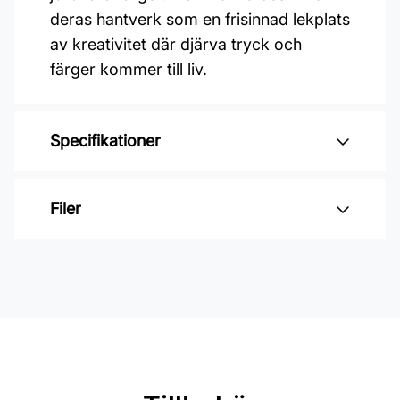
deras hantverk som en frisinnad lekplats
av kreativitet där djärva tryck och
färger kommer till liv.
Specifikationer
Varumärke: Midbec Tapeter
Filer
Kollektion: Marimekko 7
Material: Non woven
Inga filer
Mönsterpassning: Förskjuten
passning
Mönsterrepetition: 29,15 cm
Rullängd: 10,05 m