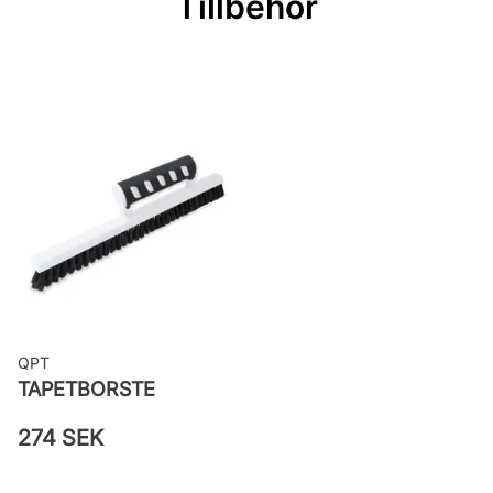
Tillbehör
Bredd: 0,7 m
Rekommenderat lim: Hernia non
woven
Applicering av lim: Lim strykes på
väggen
Leverantörens artikelnummer:
25921
QPT
TAPETBORSTE
274 SEK