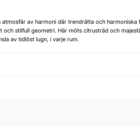
n atmosfär av harmoni där trendrätta och harmoniska fä
ch stilfull geometri. Här möts citrusträd och majestä
 av tidlöst lugn, i varje rum.