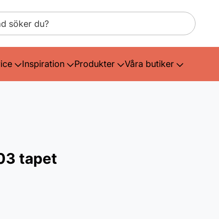
ice
Inspiration
Produkter
Våra butiker
03 tapet