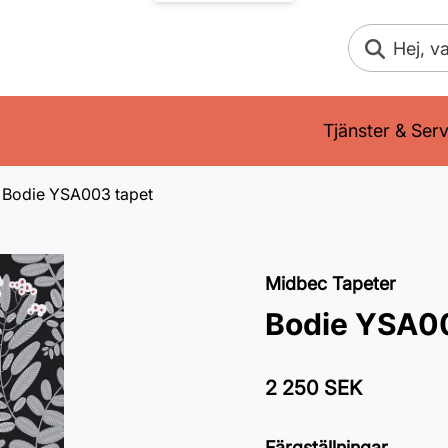
Sök
Tjänster & Serv
Bodie YSA003 tapet
Midbec Tapeter
Bodie YSA0
2 250 SEK
Färgställningar