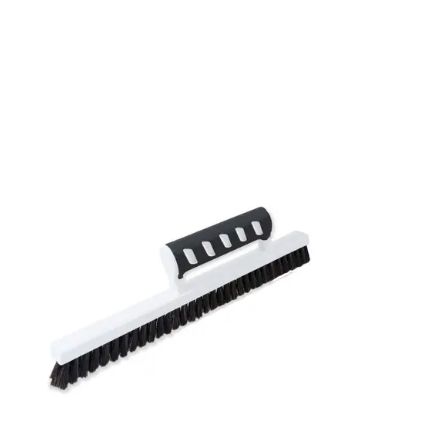
Rullängd: 10,05 m
Bredd: 0,53 m
Rekommenderat lim: Hernia non woven
Applicering av lim: Lim strykes på väggen
Leverantörens artikelnummer: YSA003