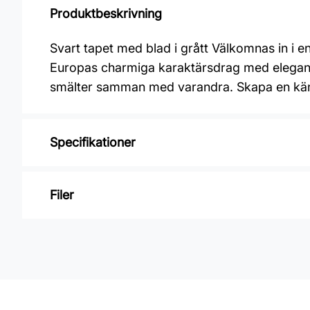
Produktbeskrivning
Svart tapet med blad i grått Välkomnas in i e
Europas charmiga karaktärsdrag med elegant o
smälter samman med varandra. Skapa en känsla
Specifikationer
Varumärke: Midbec Tapeter
Filer
Kollektion: Aquila
Material: Non woven
Inga filer
Mönsterpassning: Förskjuten passning
Mönsterrepetition: 64 cm