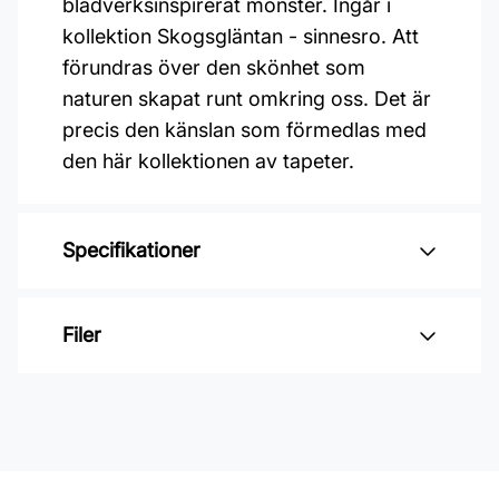
bladverksinspirerat mönster. Ingår i
kollektion Skogsgläntan - sinnesro. Att
förundras över den skönhet som
naturen skapat runt omkring oss. Det är
precis den känslan som förmedlas med
den här kollektionen av tapeter.
Specifikationer
Varumärke: Midbec Tapeter
Filer
Kollektion: Skogsgläntan
Mönster: Botaniskt
Inga filer
Färg: Gul
Material: Non woven