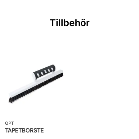
Mönsterpassning: Förskjuten
passning
Tillbehör
Mönsterrepetition: 53 cm
Rullängd: 10,05 m
Bredd: 0,53 m
Rekommenderat lim: Hernia non
woven
Applicering av lim: Lim strykes på
väggen
Leverantörens artikelnummer: 15931
QPT
TAPETBORSTE