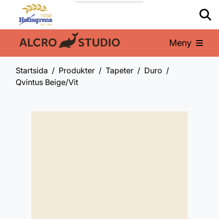
Meny
En del av:
Startsida
Produkter
Tapeter
Duro
Qvintus Beige/Vit