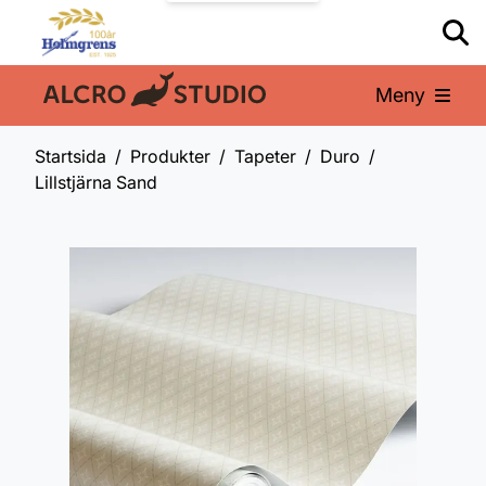
Meny
En del av:
Startsida
Produkter
Tapeter
Duro
Lillstjärna Sand