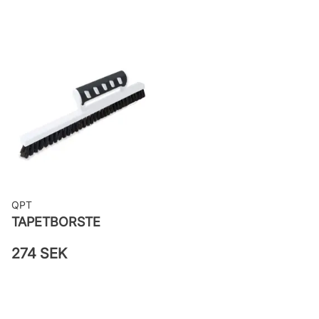
Rekommenderat lim: Hernia non
woven
Applicering av lim: Lim strykes på
väggen
Leverantörens artikelnummer: 680-
12
QPT
TAPETBORSTE
274 SEK