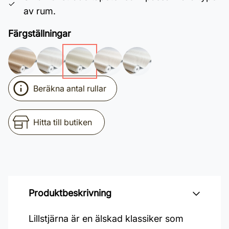
av rum.
Färgställningar
Beräkna antal rullar
Hitta till butiken
Produktbeskrivning
Lillstjärna är en älskad klassiker som