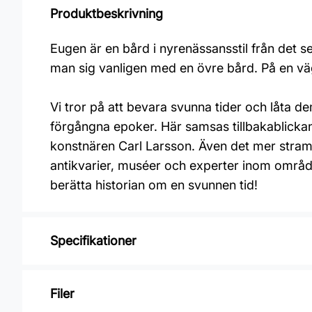
Produktbeskrivning
Eugen är en bård i nyrenässansstil från det s
man sig vanligen med en övre bård. På en vä
Vi tror på att bevara svunna tider och låta
förgångna epoker. Här samsas tillbakablickan
konstnären Carl Larsson. Även det mer strama
antikvarier, muséer och experter inom område
berätta historian om en svunnen tid!
Specifikationer
Varumärke: Duro
Filer
Kollektion: Gammalsvenska papper