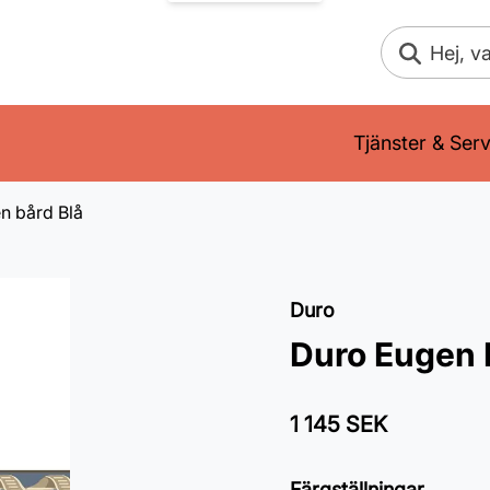
Sök
Tjänster & Serv
n bård Blå
Duro
Duro Eugen 
1 145 SEK
Färgställningar