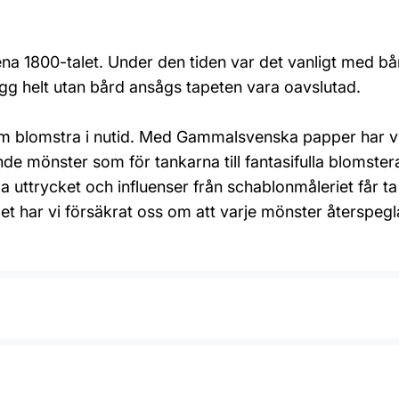
ena 1800-talet. Under den tiden var det vanligt med bå
gg helt utan bård ansågs tapeten vara oavslutad.
 dem blomstra i nutid. Med Gammalsvenska papper har v
de mönster som för tankarna till fantasifulla blomste
 uttrycket och influenser från schablonmåleriet får 
t har vi försäkrat oss om att varje mönster återspegl