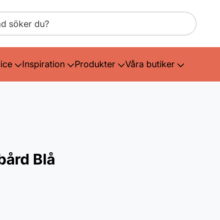
ice
Inspiration
Produkter
Våra butiker
bård Blå