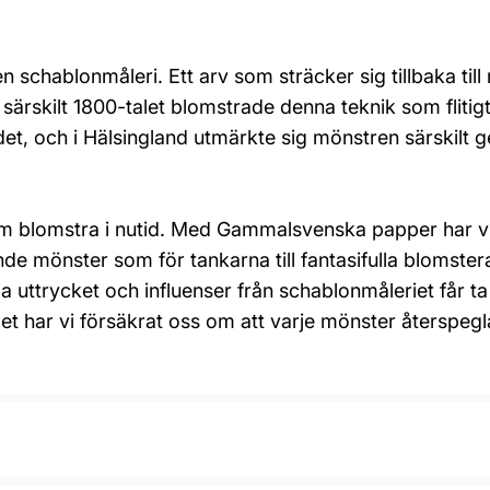
n schablonmåleri. Ett arv som sträcker sig tillbaka ti
h särskilt 1800-talet blomstrade denna teknik som fliti
et, och i Hälsingland utmärkte sig mönstren särskilt ge
 dem blomstra i nutid. Med Gammalsvenska papper har v
de mönster som för tankarna till fantasifulla blomste
 uttrycket och influenser från schablonmåleriet får 
t har vi försäkrat oss om att varje mönster återspegl