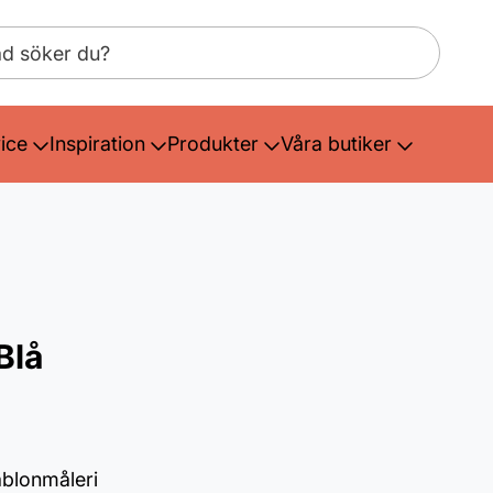
ice
Inspiration
Produkter
Våra butiker
Blå
ablonmåleri