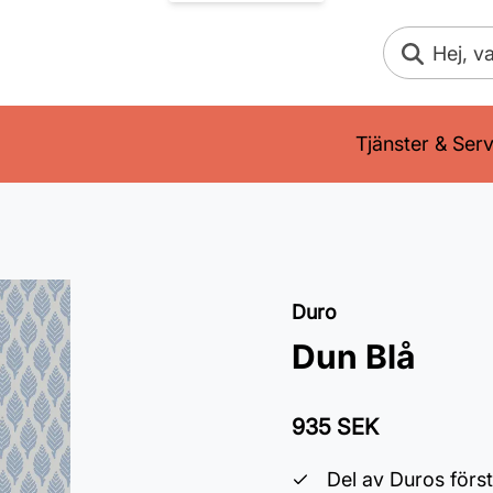
Sök
Tjänster & Serv
Duro
Dun Blå
935 SEK
Del av Duros förs