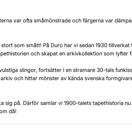
apeterna var ofta småmönstrade och färgerna var dämp
rt som smått! På Duro har vi sedan 1930 tillverkat tape
apethistorien och skapat en arkivkollektion som lyfter 
ulstiga slingor, fortsätter i en stramare 30-tals funkiss
ra arkiv och hittar mönster av kända svenska formgiva
cka sig på. Därför samlar vi 1900-talets tapethistoria 
som då!