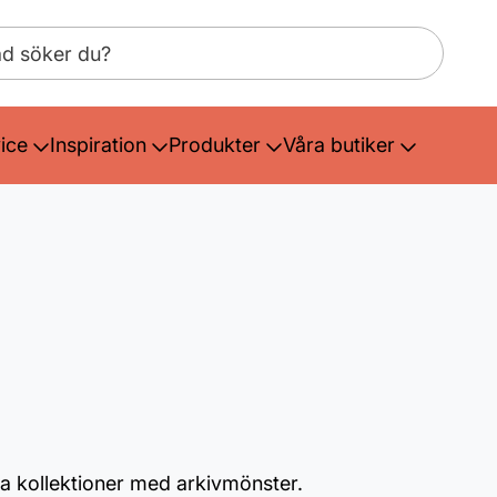
ice
Inspiration
Produkter
Våra butiker
ta kollektioner med arkivmönster.