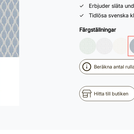
Erbjuder släta und
Tidlösa svenska kl
Färgställningar
Beräkna antal rull
Hitta till butiken