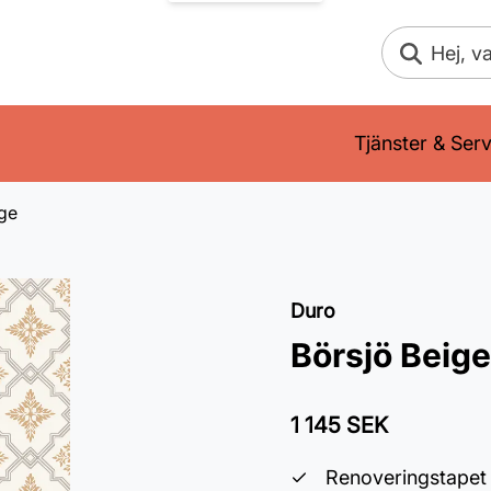
Sök
Tjänster & Serv
ige
Duro
Börsjö Beige
1 145 SEK
Renoveringstapet 