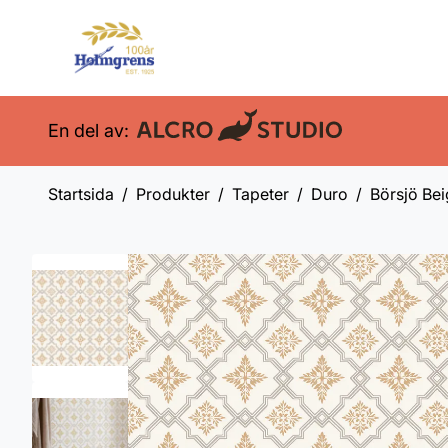
En del av:
Startsida
Produkter
Tapeter
Duro
Börsjö Be