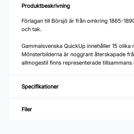
Produktbeskrivning
Förlagan till Börsjö är från omkring 1865-1
och tak.
Gammalsvenska QuickUp innehåller 15 olika m
Mönsterbilderna är noggrant återskapade från
allmogestil finns representerade tillsammans 
Specifikationer
Varumärke: Duro
Filer
Kollektion: Gammalsvenska quickup
Mönster: Geometriskt
Inga filer