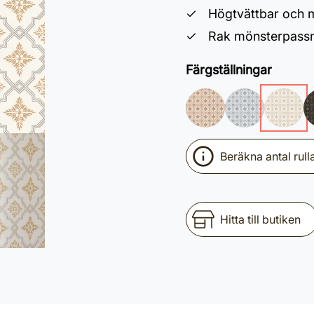
Högtvättbar och m
Rak mönsterpassn
Färgställningar
Beräkna antal rull
Hitta till butiken