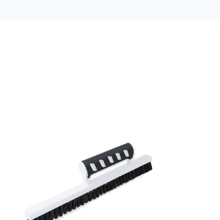
Material: Non woven
Mönsterpassning: Rak passning
Mönsterrepetition: 13,25 cm
Rullängd: 10,05 m
Bredd: 0,53 m
Rekommenderat lim: Hernia non woven
Applicering av lim: Lim strykes på väggen
Leverantörens artikelnummer: 691-01