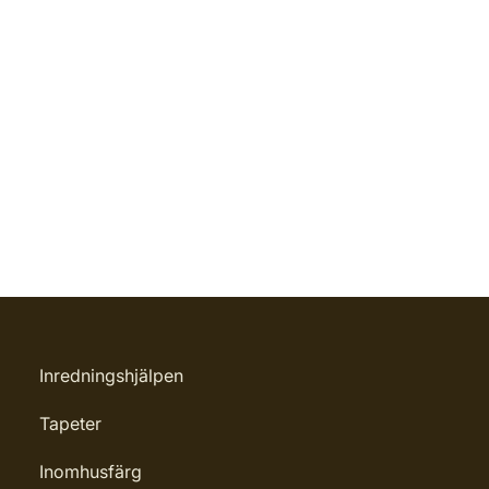
Inredningshjälpen
Tapeter
Inomhusfärg