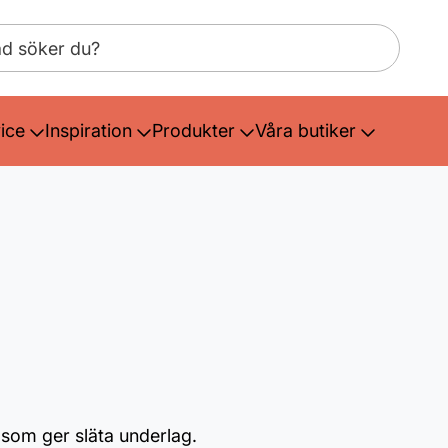
ice
Inspiration
Produkter
Våra butiker
som ger släta underlag.