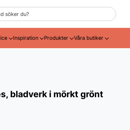
ice
Inspiration
Produkter
Våra butiker
s, bladverk i mörkt grönt