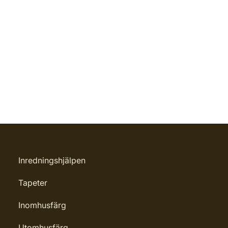
Inredningshjälpen
Tapeter
Inomhusfärg
Utomhusfärg