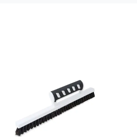
Material: Non woven
Mönsterpassning: Förskjuten passning
Mönsterrepetition: 64 cm
Rullängd: 10,05 m
Bredd: 0,53 m
Applicering av lim: Lim strykes på väggen
Leverantörens artikelnummer: 2263