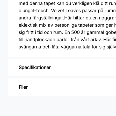
med denna tapet kan du verkligen klä ditt ru
djungel-touch. Velvet Leaves passar på rumm
andra färgställningar.Här hittar du en noggrant
eklektisk mix av personliga tapeter som ger h
sig fritt i tid och rum. En 500 år gammal gobel
till handplockade pärlor från vårt arkiv. Här 
svängarna och låta väggarna tala för sig själv
Specifikationer
Varumärke: Boråstapeter
Filer
Kollektion: Treasured
Mönster: Botaniskt
Inga filer
Färg: Grön