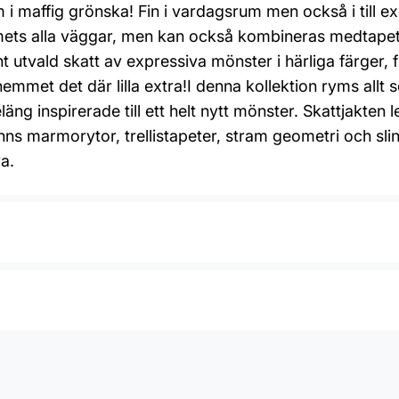
m i maffig grönska! Fin i vardagsrum men också i till 
ets alla väggar, men kan också kombineras medtapeten
 utvald skatt av expressiva mönster i härliga färger, fr
emmet det där lilla extra!I denna kollektion ryms allt 
äng inspirerade till ett helt nytt mönster. Skattjakten 
finns marmorytor, trellistapeter, stram geometri och s
a.