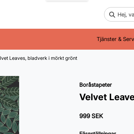
Sök
Tjänster & Serv
lvet Leaves, bladverk i mörkt grönt
Boråstapeter
Velvet Leave
999 SEK
Färgställningar