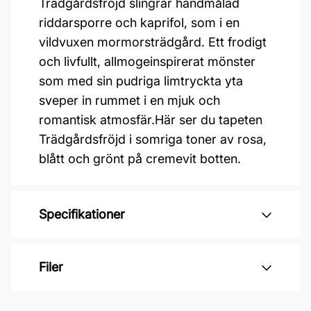
Trädgårdsfröjd slingrar handmålad
riddarsporre och kaprifol, som i en
vildvuxen mormorsträdgård. Ett frodigt
och livfullt, allmogeinspirerat mönster
som med sin pudriga limtryckta yta
sveper in rummet i en mjuk och
romantisk atmosfär.Här ser du tapeten
Trädgårdsfröjd i somriga toner av rosa,
blått och grönt på cremevit botten.
Specifikationer
Varumärke: Boråstapeter
Filer
Kollektion: Österlen
Mönster: Blommigt, Botaniskt