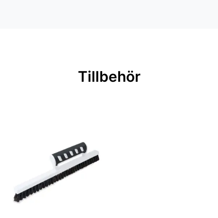
Inga filer
Färg: Multi
Material: Non woven
Mönsterpassning: Förskjuten
passning
Tillbehör
Mönsterrepetition: 53 cm
Rullängd: 10,05 m
Bredd: 0,53 m
Rekommenderat lim: Hernia non
woven
Applicering av lim: Lim strykes på
väggen
Leverantörens artikelnummer: 6984