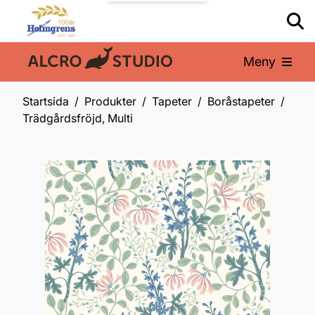
Meny
En del av:
Startsida
Produkter
Tapeter
Boråstapeter
Trädgårdsfröjd, Multi