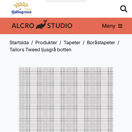
Meny
En del av:
Startsida
Produkter
Tapeter
Boråstapeter
Tailors Tweed ljusgrå botten