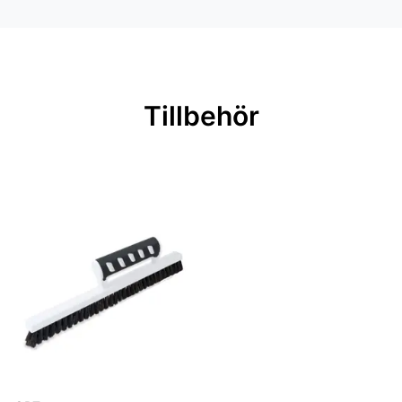
Färg: Grön
Material: Non woven
Mönsterpassning: Rak passning
Mönsterrepetition: 38 cm
Tillbehör
Rullängd: 10,05 m
Bredd: 0,53 m
Rekommenderat lim: Hernia non
woven
Applicering av lim: Lim strykes på
väggen
Märkning: Nyhet
Leverantörens artikelnummer: 1376