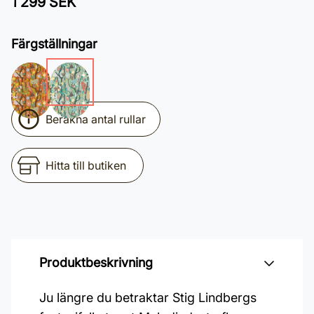
1 299 SEK
Färgställningar
Beräkna antal rullar
Hitta till butiken
Produktbeskrivning
Ju längre du betraktar Stig Lindbergs