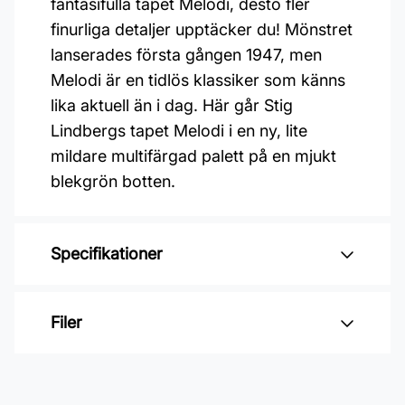
fantasifulla tapet Melodi, desto fler
finurliga detaljer upptäcker du! Mönstret
lanserades första gången 1947, men
Melodi är en tidlös klassiker som känns
lika aktuell än i dag. Här går Stig
Lindbergs tapet Melodi i en ny, lite
mildare multifärgad palett på en mjukt
blekgrön botten.
Specifikationer
Varumärke: Boråstapeter
Filer
Kollektion: Scandinavian designers
Mönster: Botaniskt
Inga filer