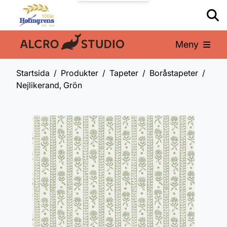
Meny
En del av:
Startsida
Produkter
Tapeter
Boråstapeter
Nejlikerand, Grön