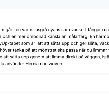
m går i en varm ljusgrå nyans som vackert fångar rumm
e yta och en mer ombonad känsla än målarfärg. En harmo
yUp-tapet som är lätt att sätta upp och ger släta, vac
behöver tänka på att mönstret ska passa när du limma
are att sätta upp genom att limma direkt på väggen, istä
 du använder Hernia non woven.