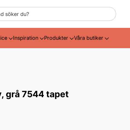
ice
Inspiration
Produkter
Våra butiker
, grå 7544 tapet