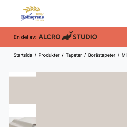
En del av:
Startsida
Produkter
Tapeter
Boråstapeter
Mi